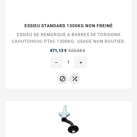
ESSIEU STANDARD 1300KG NON FREINÉ
ESSIEU DE REMORQUE A BARRES DE TORSIONS
CAOUTCHOUC PTAC 1300KG. USAGE NON ROUTIER.
Prix
Prix
471,13 €
523,48 €
de
base
remove
add

