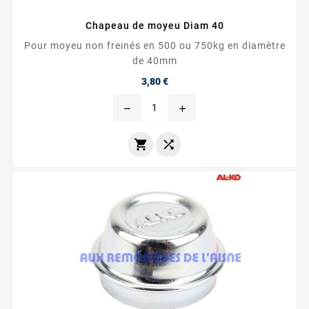
Chapeau de moyeu Diam 40
Pour moyeu non freinés en 500 ou 750kg en diamètre
de 40mm
Prix
3,80 €
remove
add

