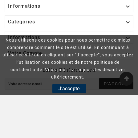

Informations

Catégories

Informations
Nous utilisons des cookies pour nous permettre de mieux
comprendre comment le site est utilisé. En continuant à

Votre Compte
utiliser ce site ou en cliquant sur ”J’accepte”, vous acceptez
l’utilisation des cookies et de notre politique de
Lettre D'informations
confidentialité. Vous pourrez toujours les désactiver
ultérieurement.
D'ACCORD
J’accepte
Vous pouvez vous désinscrire à tout moment. Vous trouverez
pour cela nos informations de contact dans les conditions
d'utilisation du site.