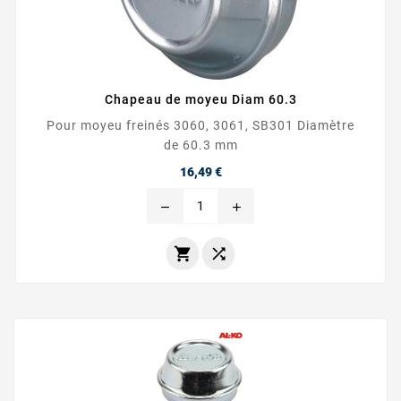
Chapeau de moyeu Diam 60.3
Pour moyeu freinés 3060, 3061, SB301 Diamètre
de 60.3 mm
Prix
16,49 €
remove
add

