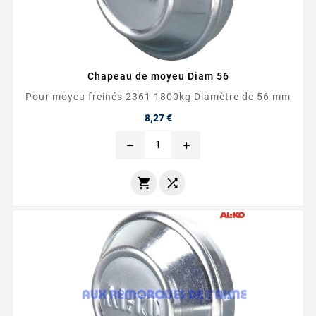
Chapeau de moyeu Diam 56
Pour moyeu freinés 2361 1800kg Diamètre de 56 mm
Prix
8,27 €
remove
add

