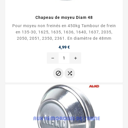
Chapeau de moyeu Diam 48
Pour moyeu non freinés en 450kg Tambour de frein
en 135-30, 1625, 1635, 1636, 1640, 1637, 2035,
2050, 2051, 2350, 2361. En diamètre de 48mm
Prix
4,99 €
remove
add

