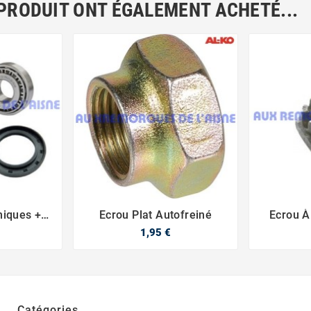
 PRODUIT ONT ÉGALEMENT ACHETÉ...
iques +
Ecrou Plat Autofreiné
Ecrou À



1,95 €
Catégories