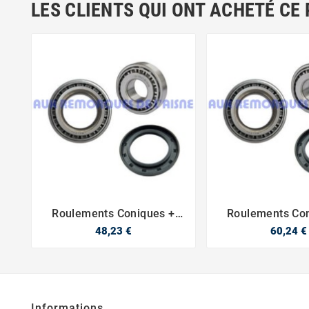
LES CLIENTS QUI ONT ACHETÉ CE
Roulements Coniques +
Roulements Con



Joint
Joint
48,23 €
60,24 €
Informations