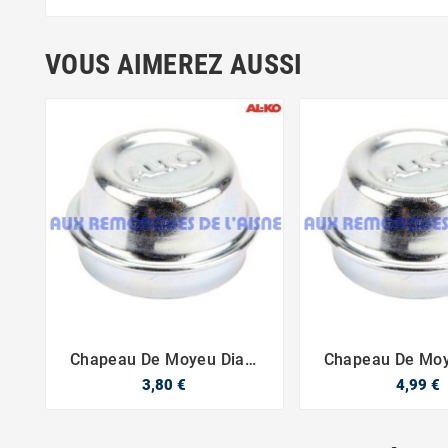
VOUS AIMEREZ AUSSI
Chapeau De Moyeu Diam
Chapeau De Mo



40
48
3,80 €
4,99 €