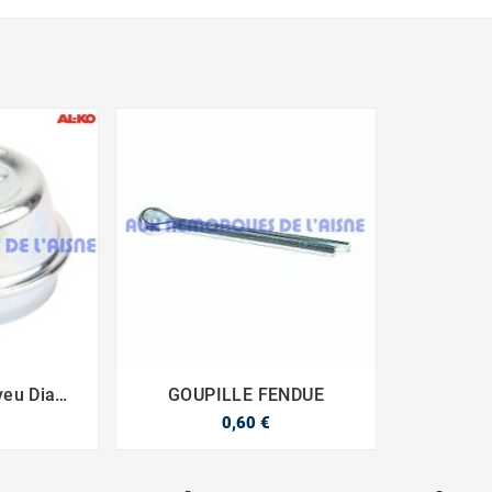
yeu Diam
GOUPILLE FENDUE



0,60 €