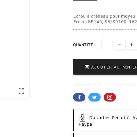
Écrou à créneau pour moy
Freins SB140, SB/SR160, 16
QUANTITÉ :

AJOUTER AU PANIE

Garanties Sécurité
Av
Paypal