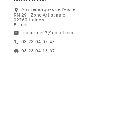
Aux remorques de l'Aisne
location_on
RN 29 - Zone Artisanale
02760 Holnon
France
remorque02@gmail.com
email
03.23.04.07.48
call
03.23.04.13.67
print