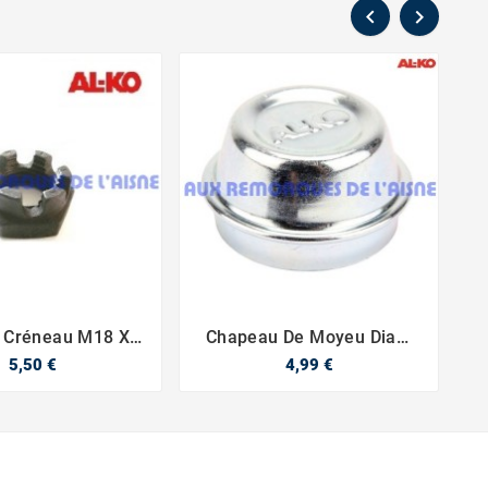


 Créneau M18 X
Chapeau De Moyeu Diam




1.5
48
5,50 €
4,99 €