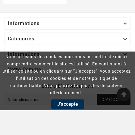

Informations

Catégories

Informations
Nous utilisons des cookies pour nous permettre de mieux
comprendre comment le site est utilisé. En continuant à

Votre Compte
utiliser ce site ou en cliquant sur ”J’accepte”, vous acceptez
l’utilisation des cookies et de notre politique de
Lettre D'informations
confidentialité. Vous pourrez toujours les désactiver
ultérieurement.
D'ACCORD
J’accepte
Vous pouvez vous désinscrire à tout moment. Vous trouverez
pour cela nos informations de contact dans les conditions
d'utilisation du site.