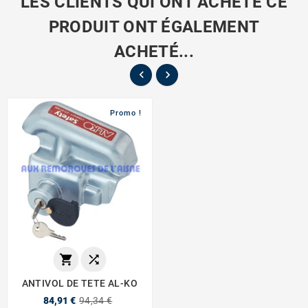
LES CLIENTS QUI ONT ACHETÉ CE
PRODUIT ONT ÉGALEMENT
ACHETÉ...


Promo !


ANTIVOL DE TETE AL-KO
84,91 €
94,34 €