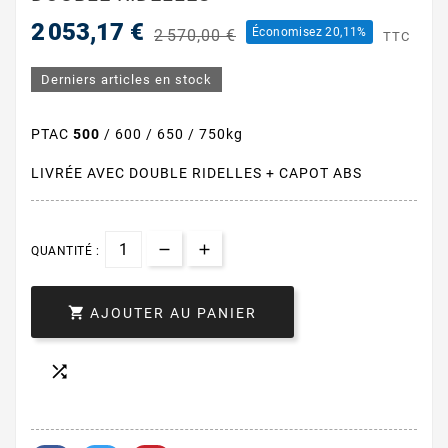
2 053,17 €
Économisez 20,11%
2 570,00 €
TTC
Derniers articles en stock
PTAC
500
/ 600 / 650 / 750kg
LIVRÉE AVEC DOUBLE RIDELLES + CAPOT ABS
QUANTITÉ :

AJOUTER AU PANIER
