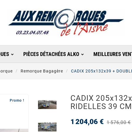
UES
PIÈCES DÉTACHÉES ALKO
MEILLEURES VEN
orque
Remorque Bagagère
CADIX 205x132x39 + DOUBL
CADIX 205x132
Promo !
RIDELLES 39 CM
1 204,06 €
1 576,00 €