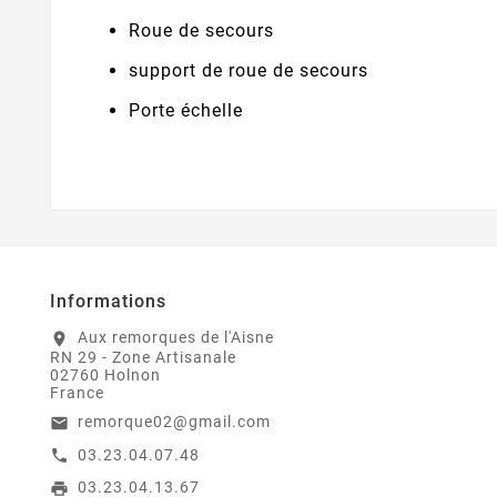
Roue de secours
support de roue de secours
Porte échelle
Informations
Aux remorques de l'Aisne
location_on
RN 29 - Zone Artisanale
02760 Holnon
France
remorque02@gmail.com
email
03.23.04.07.48
call
03.23.04.13.67
print