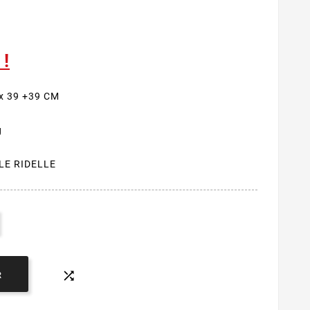
 !
 x 39 +39 CM
g
LE RIDELLE

R