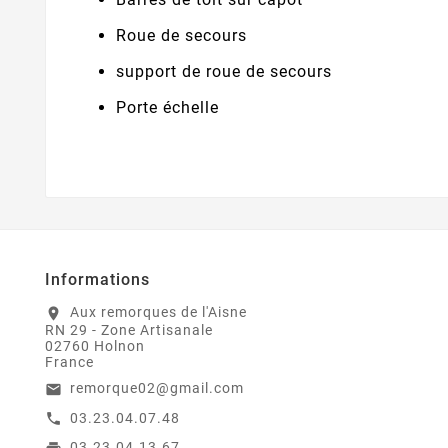
Roue de secours
support de roue de secours
Porte échelle
Informations
Aux remorques de l'Aisne
location_on
RN 29 - Zone Artisanale
02760 Holnon
France
remorque02@gmail.com
email
03.23.04.07.48
call
03.23.04.13.67