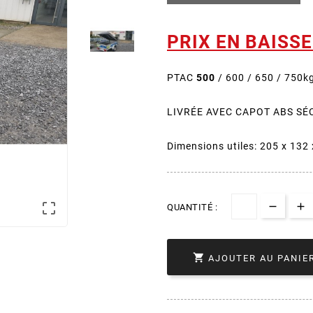
PRIX EN BAISSE
PTAC
500
/ 600 / 650 / 750k
LIVRÉE AVEC CAPOT ABS SÉ
Dimensions utiles: 205 x 132

QUANTITÉ :

AJOUTER AU PANIE