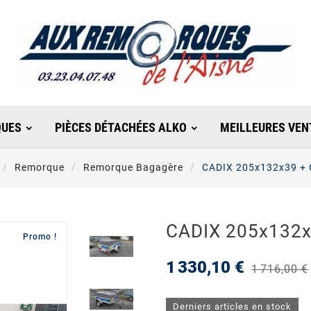
UES
PIÈCES DÉTACHÉES ALKO
MEILLEURES VEN
Remorque
Remorque Bagagère
CADIX 205x132x39 +
CADIX 205x132x
Promo !
1 330,10 €
1 716,00 €
Derniers articles en stock