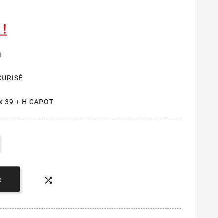
 !
g
CURISÉ
 x 39 + H CAPOT

R