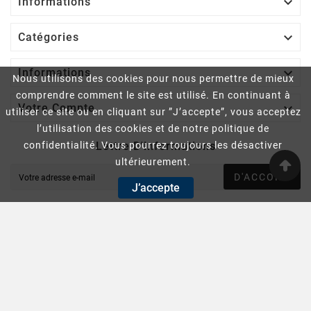

Informations

Catégories

Informations
Nous utilisons des cookies pour nous permettre de mieux
comprendre comment le site est utilisé. En continuant à

Votre Compte
utiliser ce site ou en cliquant sur ”J’accepte”, vous acceptez
l’utilisation des cookies et de notre politique de
Lettre D'informations
confidentialité. Vous pourrez toujours les désactiver
ultérieurement.
D'ACCORD
J’accepte
Vous pouvez vous désinscrire à tout moment. Vous trouverez
pour cela nos informations de contact dans les conditions
d'utilisation du site.
© 2025 - Aux Remorques De L'Aisne